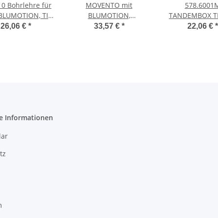
10 Bohrlehre für
MOVENTO mit
578.6001
BLUMOTION, TIP-
BLUMOTION,
TANDEMBOX T
ON
Vollauszug für
Blumotio
26,06 €
*
33,57 €
*
22,06 €
*
Holzschubkasten
Korpusschi
Bodenmontage,
Vollauszug, 30 
Vollauszug, 40 kg,
600mm, li/
NL=400 mm, ohne
Kupplungen, li/re
e Informationen
ar
tz
m