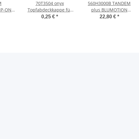
M
70T3504 onyx
560H3000B TANDEM
IP-ON
Topfabdeckkappe für
plus BLUMOTION
n
Schraub- und Presstopf
Vollauszug, 30 kg,
0,25 €
*
22,80 €
*
ene
NL=300mm mit
kg, NL=
Kupplungen
re