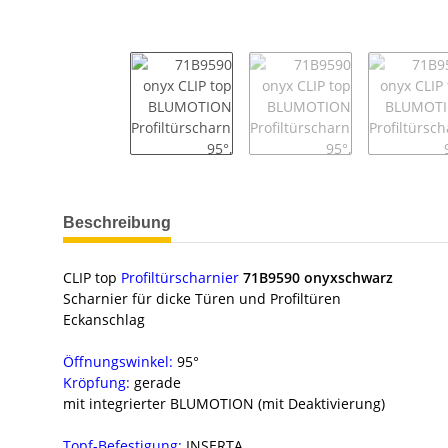
weitere Registerkarten anzeigen
Beschreibung
CLIP top
Profiltürscharnier
71B9590 onyxschwarz
Scharnier für dicke Türen und Profiltüren
Eckanschlag
Öffnungswinkel:
95°
Kröpfung:
gerade
mit integrierter BLUMOTION (mit Deaktivierung)
Topf-Befestigung:
INSERTA