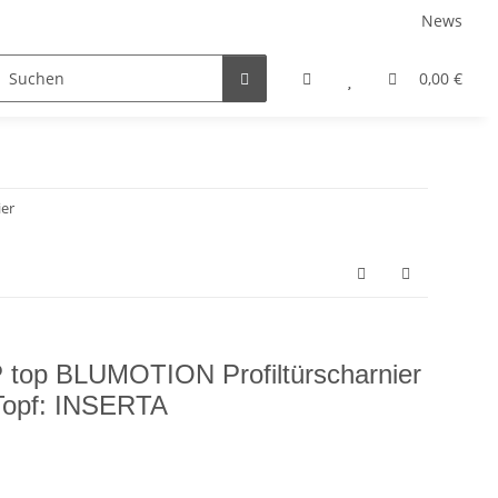
News
rniersysteme
Auszugsysteme
Inneneinteilungss
0,00 €
ier
 top BLUMOTION Profiltürscharnier
 Topf: INSERTA