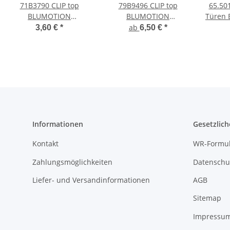
71B3790 CLIP top
79B9496 CLIP top
65.50
BLUMOTION
BLUMOTION
Türen 
Standardscharnier
Winkelscharnier +30°
ab
3,60 €
*
6,50 €
*
110°, hochgekröpft, mit
III, max. aufschlagend,
Feder, Topf: INSERTA
Topf: INSERTA
Informationen
Gesetzlich
Kontakt
WR-Formul
Zahlungsmöglichkeiten
Datenschu
Liefer- und Versandinformationen
AGB
Sitemap
Impressu