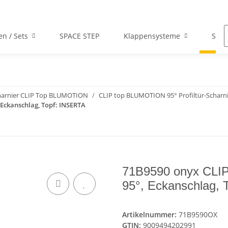
en / Sets
SPACE STEP
Klappensysteme
Scha
harnier CLIP Top BLUMOTION
CLIP top BLUMOTION 95° Profiltür-Scharn
Eckanschlag, Topf: INSERTA
71B9590 onyx CLIP
95°, Eckanschlag,
Artikelnummer:
71B9590OX
GTIN:
9009494202991