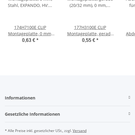
174H7100E CLIP
177H3100E CLIP
Montageplatte, 0 mm,
Montageplatte, gerade
Abd
Stahl, EXPANDO, HV:
(20/32 mm), 0 mm, Stahl,
für
0,63 €
*
0,55 €
*
Exzenter
EXPANDO, HV: Exzenter
Eins
Informationen
Gesetzliche Informationen
* Alle Preise inkl. gesetzlicher USt., zzgl.
Versand