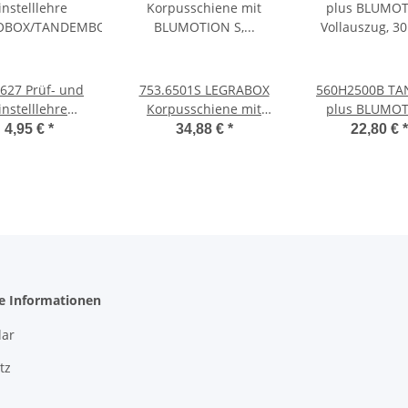
5627 Prüf- und
753.6501S LEGRABOX
560H2500B T
instelllehre
Korpusschiene mit
plus BLUMO
OBOX/TANDEMBOX
BLUMOTION S,
Vollauszug, 3
4,95 €
*
34,88 €
*
22,80 €
*
IP-ON BLUMOTION
Vollauszug, 70 kg,
NL=250mm 
NL=650 mm li/re
Kupplung
he Informationen
ar
tz