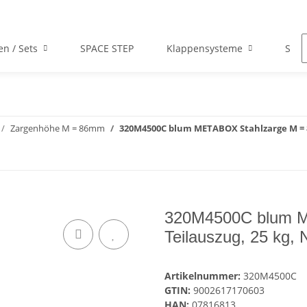
en / Sets
SPACE STEP
Klappensysteme
Scha
Zargenhöhe M = 86mm
320M4500C blum METABOX Stahlzarge M = 8
320M4500C blum M
Teilauszug, 25 kg,
Artikelnummer:
320M4500C
GTIN:
9002617170603
HAN:
07816813