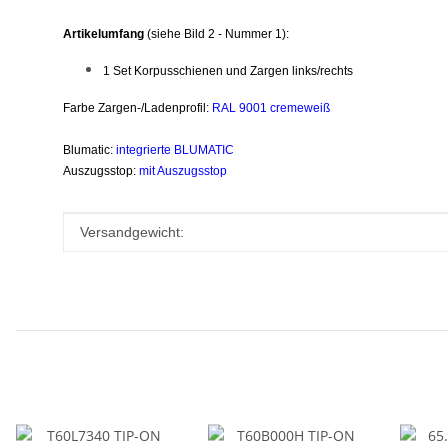
Artikelumfang
(siehe Bild 2 - Nummer 1):
1 Set Korpusschienen und Zargen links/rechts
Farbe Zargen-/Ladenprofil:
RAL 9001 cremeweiß
Blumatic:
integrierte BLUMATIC
Auszugsstop:
mit Auszugsstop
Produkteigenschaft
Wert
Versandgewicht: