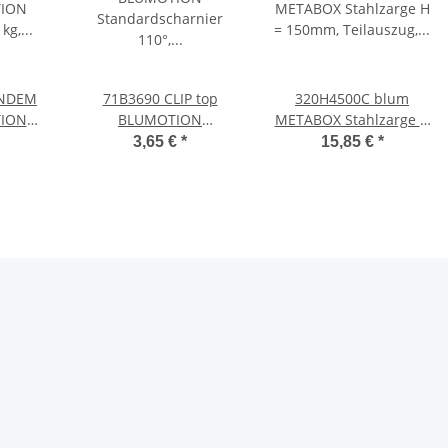
ANDEM
71B3690 CLIP top
320H4500C blum
TION
BLUMOTION
METABOX Stahlzarge H
0 kg,
Standardscharnier
= 150mm, Teilauszug,
3,65 €
*
15,85 €
*
mit
110°, gekröpft, mit
25 kg, NL=450 mm,
en
Feder, Topf: INSERTA
Schraubversion