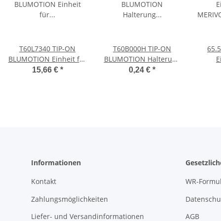
T60L7340 TIP-ON
T60B000H TIP-ON
65.
BLUMOTION Einheit für
BLUMOTION Halterung
E
LEGRABOX/MOVENTO,
Synchronisierungswelle,
MERIV
15,66 €
*
0,24 €
*
Typ L1, NL=350-600
erforderlich ab KB
für T
mm, 0-20 kg, li/re inkl.
750mm
Adapter
Informationen
Gesetzlic
Kontakt
WR-Formul
Zahlungsmöglichkeiten
Datenschu
Liefer- und Versandinformationen
AGB