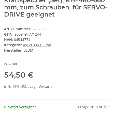
Kraftspeicher (Set), KH=480-660
mm, zum Schrauben, für SERVO-
DRIVE geeignet
Artikelnummer:
22S2500
GTIN:
9009494771244
HAN:
04544774
Kategorie:
AVENTOS HS top
Hersteller:
BLUM
22S2500
54,50 €
inkl. 19% USt. , zzgl.
Versand
Frage zum Artikel
Sofort verfügbar