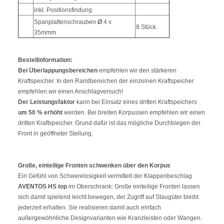
inkl. Positionsfindung
Spanplattenschrauben
Ø
4 x
8 Stück
35mmm
Bestellinformation:
Bei Überlappungsbereichen
empfehlen wir den stärkeren
Kraftspeicher. In den Randbereichen der einzelnen Kraftspeicher
empfehlen wir einen Anschlagversuch!
Der Leistungsfaktor
kann bei Einsatz eines dritten Kraftspeichers
um 50 % erhöht
werden. Bei breiten Korpussen empfehlen wir einen
dritten Kraftspeicher. Grund dafür ist das mögliche Durchbiegen der
Front in geöffneter Stellung.
Große, einteilige Fronten schwenken über den Korpus
Ein Gefühl von Schwerelosigkeit vermittelt der Klappenbeschlag
AVENTOS HS top
im Oberschrank: Große einteilige Fronten lassen
sich damit spielend leicht bewegen, der Zugriff auf Staugüter bleibt
jederzeit erhalten. Sie realisieren damit auch einfach
außergewöhnliche Designvarianten wie Kranzleisten oder Wangen.