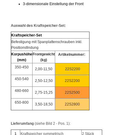
3-dimensionale Einstellung der Front
Auswahl des Kraftspeicher-Set:
Kraftspeicher-Set
Befestigung mit Spanplattenschrauben inkl.
Positionsfindung
Korpushöhe
Frontgewicht
Artikelnummer:
(mm)
(kg)
350-450
2,00-11,50
22S2200
450-540
2,50-12,50
22S2200
480-660
2,75-15,25
22S2500
650-800
3,50-18,50
22S2800
Lieferumfang
(siehe Bild 2 - Pos. 1):
1
Kraftspeicher symmetrisch
2 Stück