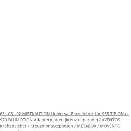
65.1051.02 MIETKAUTION Universal-Einzellehre, für 955.TIP-ON u.
970.BLUMOTION Adapterplatten (kreuz u. gerade) / AVENTOS
Kraftspeicher / Kreuzmontageplatten / METABOX / MOVENTO