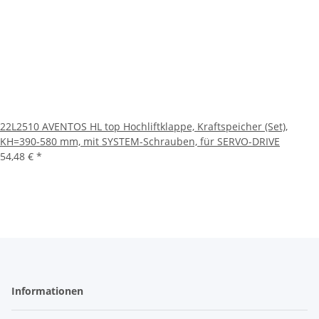
22L2510 AVENTOS HL top Hochliftklappe, Kraftspeicher (Set),
KH=390-580 mm, mit SYSTEM-Schrauben, für SERVO-DRIVE
54,48 €
*
Informationen