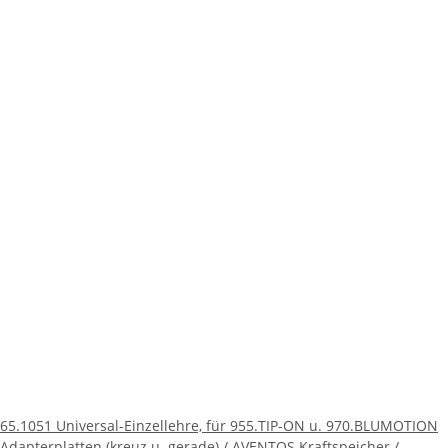
65.1051 Universal-Einzellehre, für 955.TIP-ON u. 970.BLUMOTION
Adapterplatten (kreuz u. gerade) / AVENTOS Kraftspeicher /