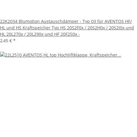
22K2034 Blumotion Austauschdämper - Typ 03 für AVENTOS HF/
HL und HS Kraftspeicher Typ HS 20S2F0x / 20S2H0x / 20S2I0x und
HL 20L270x / 20L290x und HF 20F250x -
2,45 €
*