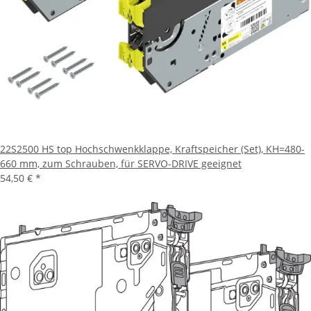
22S2500 HS top Hochschwenkklappe, Kraftspeicher (Set), KH=480-
660 mm, zum Schrauben, für SERVO-DRIVE geeignet
54,50 €
*