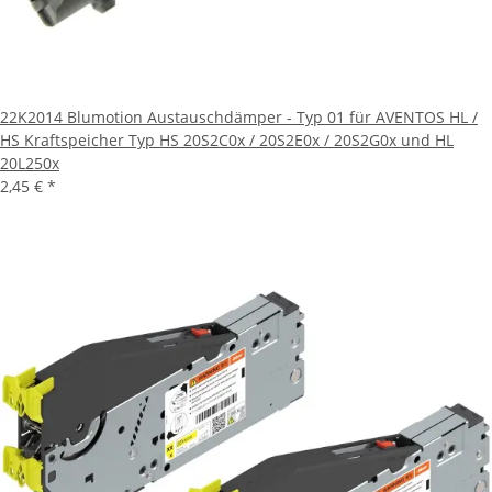
22K2014 Blumotion Austauschdämper - Typ 01 für AVENTOS HL /
HS Kraftspeicher Typ HS 20S2C0x / 20S2E0x / 20S2G0x und HL
20L250x
2,45 €
*