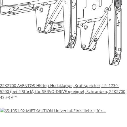
22K2700 AVENTOS HK top Hochklappe, Kraftspeicher, LF=1730-
5200 (bei 2 Stück), für SERVO-DRIVE geeignet, Schrauben, 22K2700
43,93 €
*