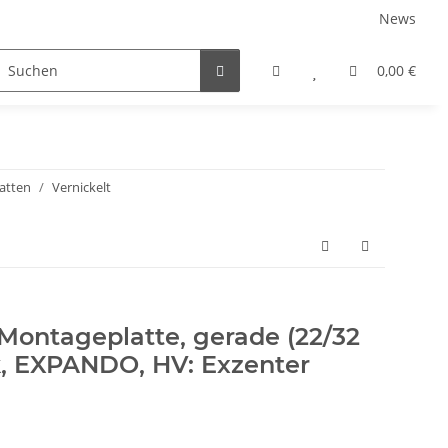
News
rniersysteme
Auszugsysteme
Inneneinteilungss
0,00 €
atten
Vernickelt
Montageplatte, gerade (22/32
, EXPANDO, HV: Exzenter