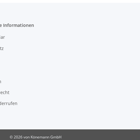
e Informationen
ar
tz
m
recht
derrufen
© 2026 von Könemann GmbH