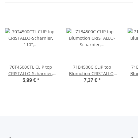
70T4500CTL CLIP top
71B4500C CLIP top
71
CRISTALLO-Scharnier,
Blumotion CRISTALLO-
Blu
110°, gerade, ohne
Scharnier, 110°, gerade,
Scha
5,99 €
*
7,37 €
*
Feder, Topfbefestigung:
mit Feder, 71B4500C
mit 
Kleben