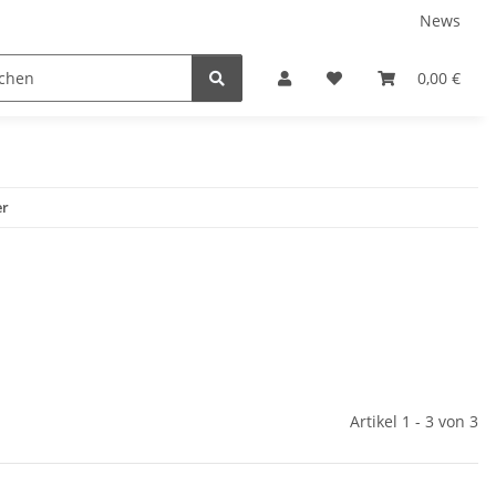
News
arniersysteme
Auszugsysteme
Inneneinteilungs
0,00 €
er
Artikel 1 - 3 von 3