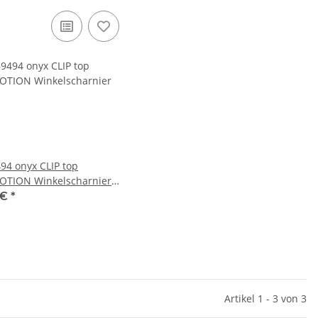
94 onyx CLIP top
TION Winkelscharnier
I, max. aufschl., Topf:
 €
*
RTA
Artikel 1 - 3 von 3